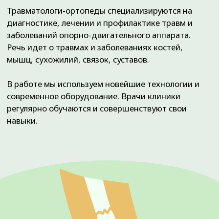
ТРАВМАТОЛОГУ-ОРТОПЕДУ?
Если произошла травма (перелом, ушиб,
ожог, растяжение и разрыв связок)
Если вам требуется артроскопия коленного,
плечевого, голеностопного или локтевого
сустава
При болях непонятного происхождения в
суставах или позвоночнике
При артрозах и бурситах
Если необходимо подобрать
индивидуальные ортопедические стельки
(например, при плоскостопии)
Если уже назначена операция и нужно
получить второе мнение
Если есть деформация переднего отдела
стопы (Hallux valgus или «косточка на
стопе»)
Если есть застарелая травма
Неправильно сросшиеся или несросшиеся
переломы
Если есть хруст в суставах и он
сопровождается неприятными
ощущениями или болью