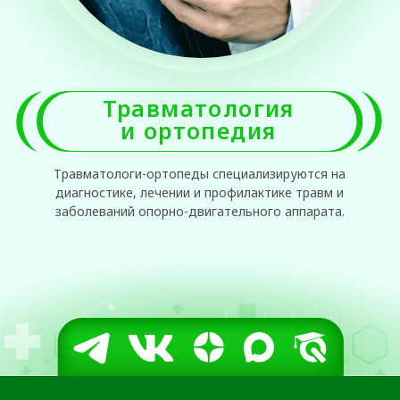
Травматологи-ортопеды специализируются на
диагностике, лечении и профилактике травм и
заболеваний опорно-двигательного аппарата.
ПОЧЕМУ ПАЦИЕНТЫ ВЫБИРАЮТ
ОРТОКЛИНИКУ
АКТУАЛЬНЫЕ
НАПРАВЛЕНИЯ
Мы предоставляем широкий спектр самых
востребованных направлений лечения
опорно-двигательного аппарата: от
консервативных (неврология, вертебрология
и физиотерапия) до предоставления самого
оптимального хирургического лечения как в
условиях стационара, так и в амбулаторных
условиях. В нашей клинике используются