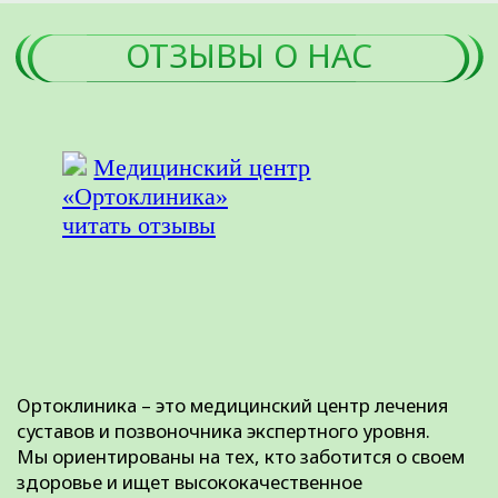
Все материалы данного сайта являются объектами
авторского права (в том числе дизайн). Запрещается
копирование, распространение (в том числе путем
копирования на другие сайты и ресурсы в Интернете) или
любое иное использование информации и объектов без
предварительного письменного согласия правообладателя.
Указание ссылки на источник информации является
обязательным.
ООО «ДЕМЕТРА»
Лицензия № Л041-01107-72/00646332 от 4 апреля 2023
года
ОГРН 1137232067895
ИНН 7224052230
Материалы, размещенные на данной странице, носят
информационный характер и предназначены для
образовательных целей. Посетители сайта не должны
использовать их в качестве медицинских рекомендаций.
Определение диагноза и выбор методики лечения остается
исключительной прерогативой вашего лечащего врача!
ООО «ДЕМЕТРА» не несёт ответственности за возможные
негативные последствия, возникшие в результате
использования информации, размещенной на сайте
ortho72.clinic
Администрация клиники принимает все меры по
своевременному обновлению размещённого на сайте
прайс-листа. Однако во избежание возможных
недоразумений советуем уточнять стоимость услуг в