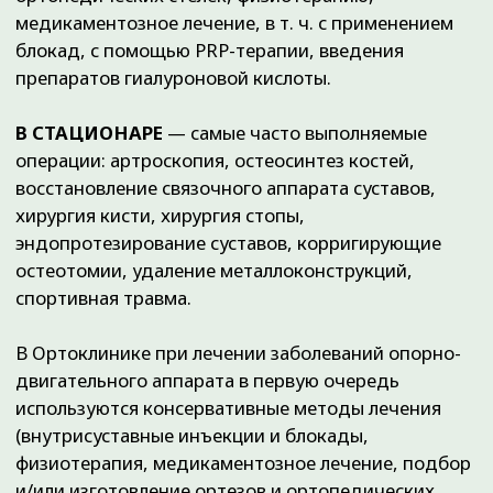
Что лечим:
О клинике:
Преимущества
Артрозы
Наши цены
Грыжи позвоночника
Наши акции
Повреждения менисков
Лицензии
Повреждения связок
Отзывы
Hallux valgus
Наши партнеры
Травмы
Пациентам
Синовиты
Артриты
Правовая и
юридическая
информация