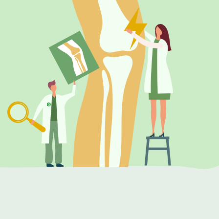
ЛЕЧЕНИЕ:
Врачи травматологи-ортопеды занимаются
лечением таких заболеваний опорно-
двигательного аппарата, как:
Артриты
Артрозы
Опухоли костей
Деформации стоп (например,
плоскостопие), косолапость, hallux valgus,
деформации фаланг пальцев стопы или
кисти
Контрактура Дюпюитрена
Переломы, растяжения