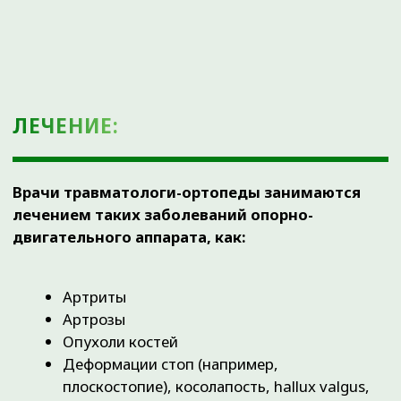
медикаментозное лечение, в т. ч. с применением
блокад, с помощью PRP-терапии, введения
препаратов гиалуроновой кислоты.
В СТАЦИОНАРЕ
— самые часто выполняемые
операции: артроскопия, остеосинтез костей,
восстановление связочного аппарата суставов,
хирургия кисти, хирургия стопы,
эндопротезирование суставов, корригирующие
остеотомии, удаление металлоконструкций,
спортивная травма.
В Ортоклинике при лечении заболеваний опорно-
двигательного аппарата в первую очередь
используются консервативные методы лечения
(внутрисуставные инъекции и блокады,
физиотерапия, медикаментозное лечение, подбор
и/или изготовление ортезов и ортопедических
стелек, ЛФК и др.).
В нашей клинике у вас также есть возможность
пройти реабилитацию — она состоит из
восстановления функции конечностей и суставов в
кратчайшие сроки, а также послеоперационную
реабилитацию «до полного восстановления».