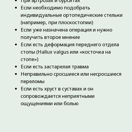
+7
ЗАПИСАТЬСЯ
Нажимая на кнопку Записаться, вы
даете
Согласие на обработку
персональных данных
и принимаете
Пользовательское соглашение
.
ЛЕЧЕНИЕ ЗАВИСИТ ОТ ТЯЖЕСТИ
СЛУЧАЯ И МОЖЕТ БЫТЬ:
АМБУЛАТОРНЫМ
— с использованием
современных протоколов лечения, включающих в
себя: иммобилизацию, подбор ортезов и
ортопедических стелек, физиотерапию,