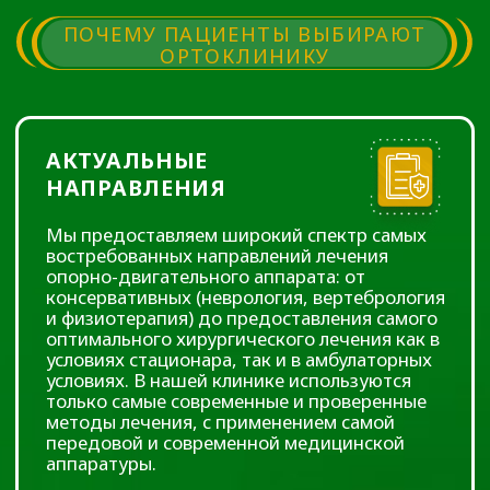
только самые современные и проверенные
методы лечения, с применением самой
передовой и современной медицинской
аппаратуры.
ОПЫТНЫЕ
СПЕЦИАЛИСТЫ
В нашей клинике нет случайных людей,
все процедуры проводятся опытными
специалистами, имеющими большой
практический опыт. Мы находимся в
постоянном поиске новых знаний и
непрерывном совершенствовании
имеющегося опыта.
Мы профессионалы, любящие свою
профессию, убедитесь в этом лично!