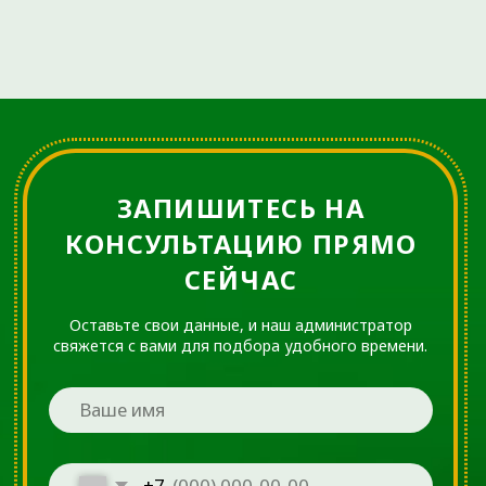
предполагающая введение
собственной плазмы пациента
в место повреждения.
Эндопротезирование
Суставов
Хирургическая процедура
замены поврежденного