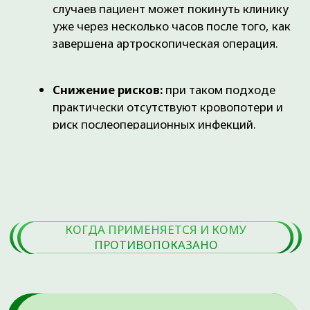
Тяжелой декомпенсации
сердечно-сосудистых патологий.
Остром воспалении слизистых
или кожи
в зоне предполагаемого
доступа.