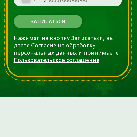
сустава искусственным
имплантатом.
Стромально-Васкулярная
Фракция
Клеточный концентрат, взятый
и сделанный из жировой ткани