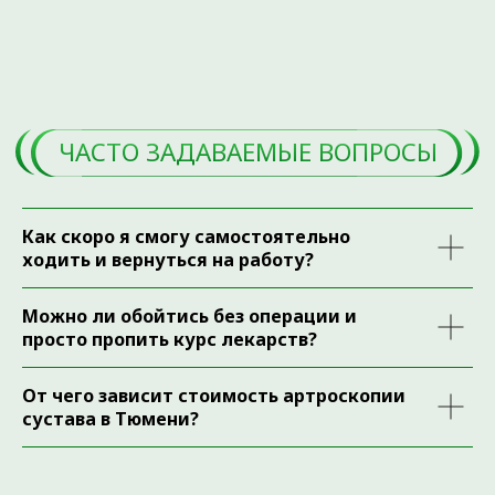
Полезные статьи
Карта сайта
+7 (3452) 560-266
+7 (3452) 588-599
Как скоро я смогу самостоятельно
ходить и вернуться на работу?
г. Тюмень, ул. Пермякова, 3А, стр. 3
(2-й этаж)
Можно ли обойтись без операции и
Время работы:
просто пропить курс лекарств?
Ежедневно с 08:00 до 20:00
info@ortho72.ru
От чего зависит стоимость артроскопии
сустава в Тюмени?
Все материалы данного сайта являются объектами
авторского права (в том числе дизайн). Запрещается