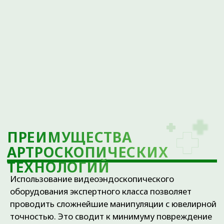
Показания
Артроскопическая операция назначается,
когда консервативное лечение суставов не
дает эффекта или требуется детальная
визуализация внутренних повреждений.
Ключевые показания включают:
Повреждения
менисков:
артроскопия коленного
сустава при разрыве мениска
позволяет выполнить шов или
резекцию поврежденного участка.
Травмы связочного
аппарата:
пластика крестообразных
связок.
Артрозы:
лечение коленного сустава
при артрозе колена с использованием
методов очистки полости.