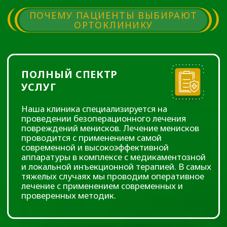
лечение с применением современных и
проверенных методик.
БОЛЬШОЙ
ПРАКТИЧЕСКИЙ
ОПЫТ
Наши врачи обладают большим опытом
безоперационного лечения патологии
опорно-двигательного аппарата и
используют самое лучшее и передовое в
хирургическом подходе. Наши врачи –
оперирующие хирурги ведущих клиник
Тюменской области. Это профессионалы
высочайшего класса и любящие свою
профессию люди.