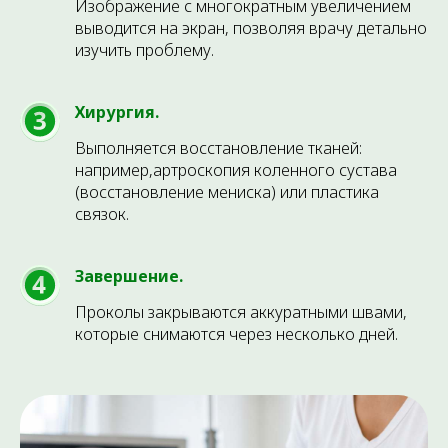
Изображение с многократным увеличением
выводится на экран, позволяя врачу детально
изучить проблему.
Хирургия.
ЗАПИШИТЕСЬ НА
Выполняется восстановление тканей:
КОНСУЛЬТАЦИЮ ПРЯМО
например,артроскопия коленного сустава
СЕЙЧАС
(восстановление мениска) или пластика
связок.
Оставьте свои данные, и наш администратор
свяжется с вами для подбора удобного времени.
Завершение.
Проколы закрываются аккуратными швами,
+7
которые снимаются через несколько дней.
ЗАПИСАТЬСЯ
Нажимая на кнопку Записаться, вы
даете
Согласие на обработку
персональных данных
и принимаете