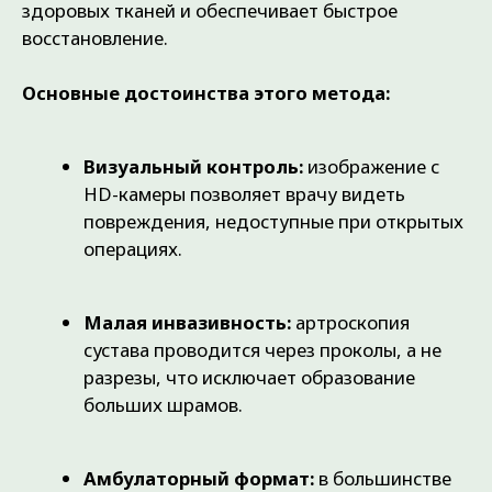
Привычные вывихи:
например,
артроскопия плечевого сустава при
нестабильности плечевой кости.
Противопоказания
Несмотря на малотравматичный
характер,операция артроскопия колена
или других сочленений не проводится
при:
Острых инфекционных
процессах
в области сустава
(гнойные воспаления).
Нарушениях свертываемости
крови.