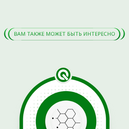
копирование, распространение (в том числе путем
копирования на другие сайты и ресурсы в Интернете) или
любое иное использование информации и объектов без
предварительного письменного согласия правообладателя.
Указание ссылки на источник информации является
обязательным.
ООО «ДЕМЕТРА»
Лицензия № Л041-01107-72/00646332 от 4 апреля 2023
года
ОГРН 1137232067895
ИНН 7224052230
Материалы, размещенные на данной странице, носят
информационный характер и предназначены для
образовательных целей. Посетители сайта не должны
использовать их в качестве медицинских рекомендаций.
Определение диагноза и выбор методики лечения остается
исключительной прерогативой вашего лечащего врача!
ООО «ДЕМЕТРА» не несёт ответственности за возможные
негативные последствия, возникшие в результате
использования информации, размещенной на сайте
ortho72.clinic
Администрация клиники принимает все меры по
своевременному обновлению размещённого на сайте
прайс-листа. Однако во избежание возможных
недоразумений советуем уточнять стоимость услуг в
регистратуре по телефону +7 (3452) 588-599. Размещенный