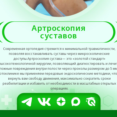
Современная ортопедия стремится к минимальной травматичности,
позволяя восстанавливать суставы через микроскопические
доступы.Артроскопия сустава— это «золотой стандарт»
высокотехнологичной хирургии, позволяющий диагностировать и лечить
ложные повреждения внутри полости через проколы размером до 5 мм. В
ртоклинике мы применяем передовые эндоскопические методики, чтобы
вернуть вам свободу движения, максимально сократить сроки
реабилитации и избавить от необходимости в масштабных открытых
операциях.
ПОЧЕМУ ПАЦИЕНТЫ ВЫБИРАЮТ
ОРТОКЛИНИКУ
ПОЛНЫЙ СПЕКТР
УСЛУГ
Наша клиника специализируется на
проведении безоперационного лечения
повреждений менисков. Лечение менисков
проводится с применением самой
современной и высокоэффективной
аппаратуры в комплексе с медикаментозной
и локальной инъекционной терапией. В самых
тяжелых случаях мы проводим оперативное