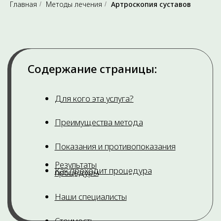
Главная
Методы лечения
Артроскопия суставов
/
/
Артроскопия — спасение для пациентов,
столкнувшихся с травмами или дегенеративными
процессами, не готовых к длительному
восстановлению после классических операций.
Услуга востребована как среди профессиональных
спортсменов, для которых лечение спортивных
травм и оперативное возвращение к нагрузкам
являются приоритетом, так и среди людей,
ведущих активный образ жизни.
Если у вас диагностировано артроз коленного
сустава, разрыв мениска, связок или повреждение
хряща, наши специалисты предложат наиболее
щадящий путь восстановления. Также услуга
актуальна при необходимости удаления
свободных внутрисуставных тел или проведения
санационной артроскопии коленного сустава,
направленной на очистку полости от разрушенных
тканей при прогрессирующем артрозе.