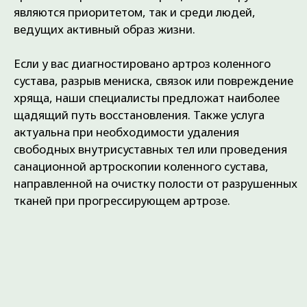
повреждения, недоступные при открытых
операциях.
Малая инвазивность:
артроскопия
сустава проводится через проколы, а не
разрезы, что исключает образование
больших шрамов.
Амбулаторный формат:
в большинстве
случаев пациент может покинуть клинику
уже через несколько часов после того, как
завершена артроскопическая операция.
Снижение рисков:
при таком подходе
практически отсутствуют кровопотери и
риск послеоперационных инфекций.
КОГДА ПРИМЕНЯЕТСЯ И КОМУ
ПРОТИВОПОКАЗАНО