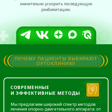
И ЭФФЕКТИВНЫЕ МЕТОДЫ
Мы предлагаем широкий спектр методов
лечения опорно-двигательного аппарата: от
консервативных (физиотерапия,
медикаментозная терапия) до
предоставления самого оптимального
хирургического лечения. В нашей клинике
используются только самые современные и
проверенные методы лечения с применением
самой передовой и современной
медицинской аппаратуры.
ОПЫТНЫЕ
СПЕЦИАЛИСТЫ
В нашей клинике нет случайных людей. Все
процедуры проводятся опытными
специалистами, имеющими большой
практический опыт. Мы находимся в
постоянном поиске новых знаний и
непрерывном совершенствовании
имеющегося опыта.
Мы профессионалы, любящие свою
профессию, убедитесь в этом лично!