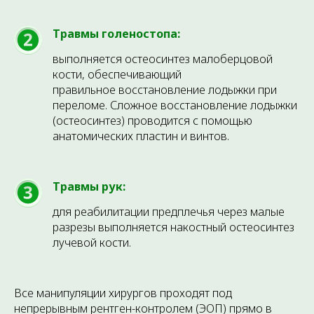
ЗАПИШИТЕСЬ НА
КОНСУЛЬТАЦИЮ ПРЯМО
Травмы голеностопа:
СЕЙЧАС
выполняется остеосинтез малоберцовой
Оставьте свои данные, и наш администратор
кости, обеспечивающий
свяжется с вами для подбора удобного времени.
правильное восстановление лодыжки при
переломе. Сложное восстановление лодыжки
(остеосинтез) проводится с помощью
анатомических пластин и винтов.
+7
ЗАПИСАТЬСЯ
Травмы рук:
Нажимая на кнопку Записаться, вы
для реабилитации предплечья через малые
даете
Согласие на обработку
персональных данных
и принимаете
разрезы выполняется накостный остеосинтез
Пользовательское соглашение
.
лучевой кости.
Все манипуляции хирургов проходят под
непрерывным рентген-контролем (ЭОП) прямо в