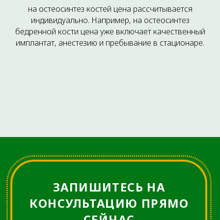
Метод лечения болевых
на остеосинтез костей цена рассчитывается
синдромов, основанный на
использовании
индивидуально. Например, на остеосинтез
низкочастотный токов.
бедренной кости цена уже включает качественный
имплантат, анестезию и пребывание в стационаре.
Малоинвазивная
Хирургия Кисти
Минимально инвазивное