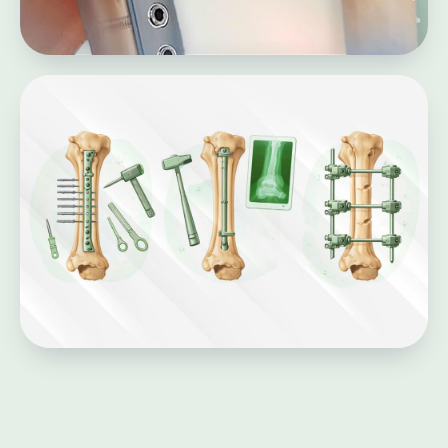
КОГДА ПРИМЕНЯЕТСЯ И КОМУ
ПРОТИВОПОКАЗАНО
Показания
Оперативное вмешательство строго
показано в ситуациях, когда
традиционная гипсовая повязка не может
обеспечить правильное удержание
отломков. Мы проводим операции в
следующих случаях:
Травмы предплечья со
смещением
, где требуется
классический остеосинтез лучевой
кости или ювелирное восстановление
лучевой кости при наличии
множественных осколков.
Повреждения кисти
, когда