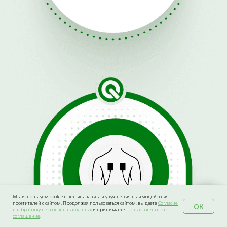
Мы используем cookie с целью анализа и улучшения взаимодействия
посетителей с сайтом. Продолжая пользоваться сайтом, вы даете
Согласие
ОК
на обработку персональных данных
и принимаете
Пользовательское
соглашение
.