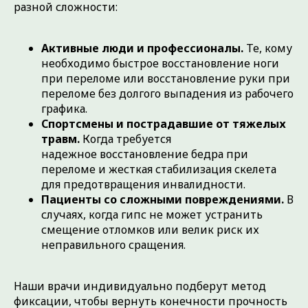
разной сложности:
Активные люди и профессионалы.
Те, кому
необходимо быстрое восстановление ноги
при переломе или восстановление руки при
переломе без долгого выпадения из рабочего
графика.
Спортсмены и пострадавшие от тяжелых
травм.
Когда требуется
надежное восстановление бедра при
переломе и жесткая стабилизация скелета
для предотвращения инвалидности.
ПРЕИМУЩЕСТВА
Пациенты со сложными повреждениями.
В
СОВРЕМЕННОГО МЕТОДА
случаях, когда гипс не может устранить
ВОССТАНОВЛЕНИЯ
смещение отломков или велик риск их
Современные способы фиксации обеспечивают
максимальную стабильность частей
неправильного сращения.
поврежденной кости, позволяя им правильно
срастаться. Это исключает необходимость
долгого ношения тяжелых повязок и сохраняет
Наши врачи индивидуально подберут метод
работу мышц и суставов.
фиксации, чтобы вернуть конечности прочность