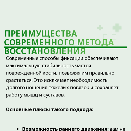
критически важно
точное восстановление запястья и
микрохирургический остеосинтез
ладьевидной кости.
Переломы верхних конечностей
,
где применяется
надежный накостный остеосинтез
плечевой кости (с помощью пластин)
или современный блокируемый
остеосинтез плечевой кости для
обеспечения возможности ранней
нагрузки на руку.
Внутрисуставные переломы
,
угрожающие развитием
посттравматического артроза и
потерей подвижности сустава.