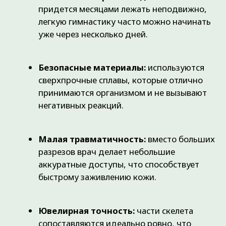
Противопоказания
Несмотря на высокую безопасность и
100% биосовместимость применяемых
титановых сплавов, к проведению
хирургического вмешательства
существуют определенные медицинские
ограничения:
Острые инфекционные или
гнойные воспалительные
процессы
в зоне предполагаемого
разреза.
Тяжелое общее состояние
пациента
(травматический шок,
глубокая кома).
Декомпенсированные
хронические патологии
(тяжелая
сердечно-сосудистая, почечная или
дыхательная недостаточность).
Тяжелые формы остеопороза.
В
таких случаях врачи применяют
специализированные конструкции,