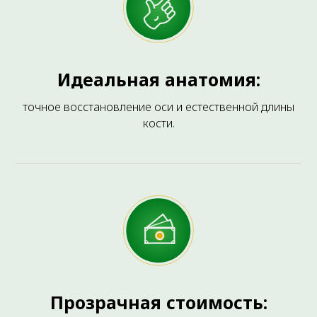
терапия, используемая для
лечения боли и воспаления.
Идеальная анатомия:
точное восстановление оси и естественной длины
кости.
Внутритканевая
Прозрачная стоимость:
электростимуляция по
методу А.А. Герасимова