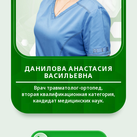
ДАНИЛОВА АНАСТАСИЯ
ВАСИЛЬЕВНА
Врач травматолог-ортопед,
вторая квалификационная категория,
кандидат медицинских наук.
ОТЗЫВЫ НА ПРОДОКТОРОВ
Анастасия Васильевна — высококлассный
детский ортопед, кандидат медицинских
наук. Основным местом работы Анастасии
Васильевны является ГБУЗ ТО «Областная
клиническая больница №2»,
специализируется на оперативном лечении
патологии стоп, имеет богатый опыт
оперативного лечения травм и патологии