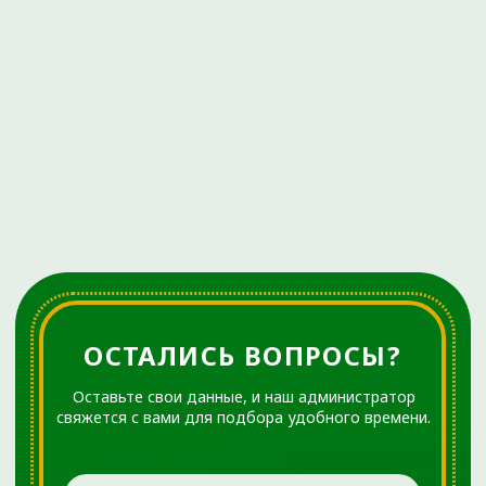
+7 (3452) 560-266
+7 (3452) 588-599
г. Тюмень, ул. Пермякова, 3А, стр. 3
(2-й этаж)
Время работы:
Ежедневно с 08:00 до 20:00
info@ortho72.ru
Все материалы данного сайта являются объектами
авторского права (в том числе дизайн). Запрещается
копирование, распространение (в том числе путем
копирования на другие сайты и ресурсы в Интернете) или
любое иное использование информации и объектов без
предварительного письменного согласия правообладателя.
Указание ссылки на источник информации является
обязательным.
ООО «ДЕМЕТРА»
Лицензия № Л041-01107-72/00646332 от 4 апреля 2023
года