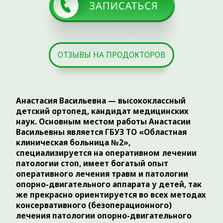
опорно-двигательного аппарата у детей, так
же прекрасно ориентируется во всех методах
консервативного (безоперационного)
лечения патологии опорно-двигательного
аппарата.
Медицинский стаж ведется с 2016 года.
ВЫСШЕЕ МЕДИЦИНСКОЕ ОБРАЗОВАНИЕ:
Лечебное дело, врач;
Диплом КЕ №93985, 2012 г.
Сертификат специалиста:
№ 0572140010814
ОБРАЗОВАНИЕ:
2016 г.
— Тюменский государственный
медицинский университет (Лечебное
дело)
2018 г.
— Тюменский государственный
медицинский университет, ординатура
(Травматология и ортопедия)
2021 г.
— Тюменский государственный
медицинский университет, аспирантура
(соискание ученой степени кандидат
медицинских наук)
2023 г.
— повышение квалификации
«Актуальные вопросы травматологии и