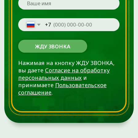
ОГРН 1137232067895
ИНН 7224052230
Материалы, размещенные на данной странице, носят
информационный характер и предназначены для
образовательных целей. Посетители сайта не должны
использовать их в качестве медицинских рекомендаций.
Определение диагноза и выбор методики лечения остается
исключительной прерогативой вашего лечащего врача!
ООО «ДЕМЕТРА» не несёт ответственности за возможные
негативные последствия, возникшие в результате
использования информации, размещенной на сайте
ortho72.clinic
Администрация клиники принимает все меры по
своевременному обновлению размещённого на сайте
прайс-листа. Однако во избежание возможных
недоразумений советуем уточнять стоимость услуг в
регистратуре по телефону +7 (3452) 588-599. Размещенный
прайс не является офертой. Медицинские услуги
оказываются на основании договора.
© 2025 ОРТОКЛИНИКА (ООО «ДЕМЕТРА»)
ИМЕЮТСЯ ПРОТИВОПОКАЗАНИЯ.
НЕОБХОДИМО