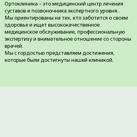
Преимущества
Артрозы
Наши цены
Грыжи позвоночника
Наши акции
Повреждения менисков
Лицензии
Повреждения связок
Отзывы
Hallux valgus
Наши партнеры
Травмы
Пациентам
Синовиты
Артриты
Правовая и
юридическая
информация
Методы лечения
Наши направления
Специалисты
Контакты
Полезные статьи
Карта сайта