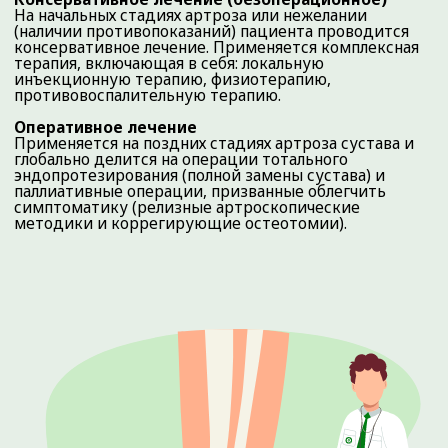
ИНН 7224052230
Материалы, размещенные на данной странице, носят
информационный характер и предназначены для
образовательных целей. Посетители сайта не должны
использовать их в качестве медицинских рекомендаций.
Определение диагноза и выбор методики лечения остается
исключительной прерогативой вашего лечащего врача!
ООО «ДЕМЕТРА» не несёт ответственности за возможные
негативные последствия, возникшие в результате
использования информации, размещенной на сайте
ortho72.clinic
Администрация клиники принимает все меры по
своевременному обновлению размещённого на сайте
прайс-листа. Однако во избежание возможных
недоразумений советуем уточнять стоимость услуг в
регистратуре по телефону +7 (3452) 588-599. Размещенный
прайс не является офертой. Медицинские услуги
оказываются на основании договора.
© 2025 ОРТОКЛИНИКА (ООО «ДЕМЕТРА»)
ИМЕЮТСЯ ПРОТИВОПОКАЗАНИЯ.
НЕОБХОДИМО
ПРОКОНСУЛЬТИРОВАТЬСЯ СО