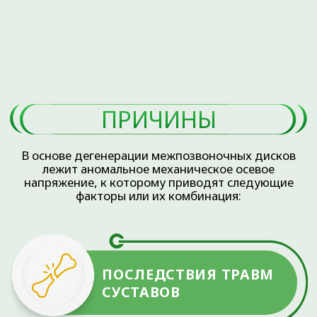
лучезапястном суставе. Предпосылкой нередко
становится тоннельный синдром, из-за которого
страдает кровообращение. Также распространен
ризартроз, который провоцируют нагрузки на
основание большого пальца. Боль при данном
виде артроза умеренная, но может нарушаться
подвижность, возникать хруст при нагрузках.
ЧАСТО ЗАДАВАЕМЫЕ ВОПРОСЫ