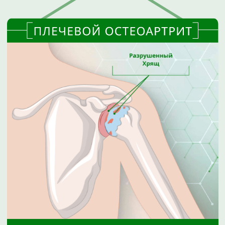
труда и нагрузок на суставы в течении
жизни, гормональные нарушения и
нарушения обмена веществ в организме,
значимый избыток массы тела и т.д.
Параллельно могут страдать
внутрисуставные элементы, включая
связочный аппарат, мениски у коленного
сустава, отвечающий за амортизацию и
плавность движений, суставную губу у
тазобедренного и плечевого суставов.
Такие изменения часто становятся
причиной хронической боли и ограничения
физической активности.