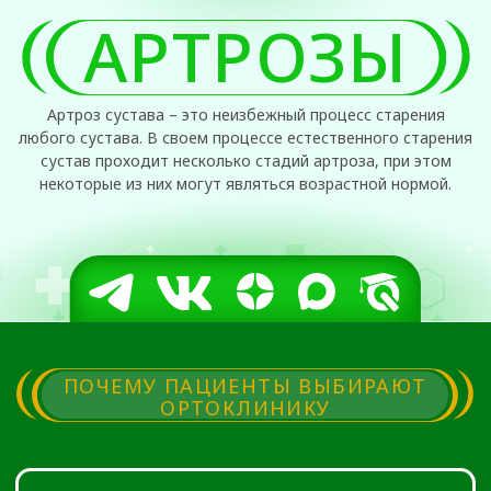
ПОЧЕМУ ПАЦИЕНТЫ ВЫБИРАЮТ
ОРТОКЛИНИКУ
ПОЛНЫЙ СПЕКТР
УСЛУГ
Наша клиника специализируется на
проведении безоперационного лечения
артрозов на любой стадии. Лечение
проявлений артрозов проводится с
применением самой современной и
высокоэффективной аппаратуры в комплексе
с медикаментозной и локальной
инъекционной терапией.
В самых тяжелых случаях мы проводим
оперативное лечение с применением самых
современных имплантатов и методик.