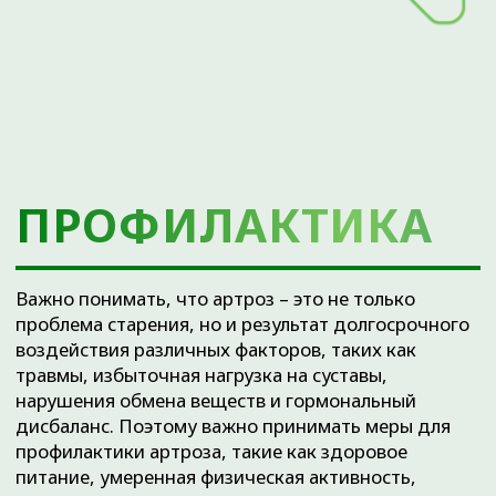
Если вас беспокоят боли в суставах или
диагностирован артроз, обращение в
специализированную клинику — важный
шаг к сохранению подвижности суставов и
активного долголетия.
ПРИЧИНЫ
В основе дегенерации межпозвоночных дисков
лежит аномальное механическое осевое
напряжение, к которому приводят следующие