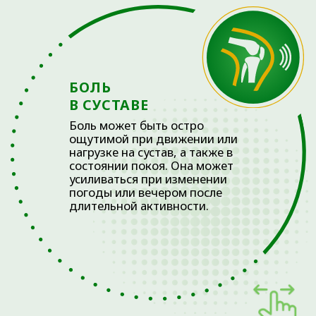
ИЗБЫТОЧНЫЙ ВЕС ОКАЗЫВАЕТ
ДОПОЛНИТЕЛЬНОЕ ДАВЛЕНИЕ НА
СУСТАВЫ, УВЕЛИЧИВАЯ РИСК
РАЗВИТИЯ АРТРОЗОВ
РЕАБИЛИТАЦИЯ И
КОНТРОЛЬ СОСТОЯНИЯ
СУСТАВОВ
После основного курса лечения большое
значение имеет реабилитация. Она
помогает укрепить и снизить нагрузку на
сустав, стабилизировать его работу.
Регулярное наблюдение у специалиста
позволяет контролировать течение
заболевания, хрящевой ткани и
внутрисуставных структур, включая
внутрисуставные структуры.