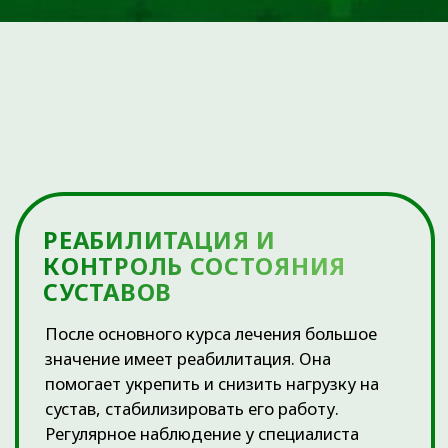
АРТРОЗ ТАЗОБЕДРЕННОГО
СУСТАВА (КОКСАРТРОЗ)
Сопровождается болью в зоне паха, которая
распространяется на поверхность бедра, изредка
затрагивая область голени. На начальных стадиях
возникают сложности при ходьбе, движении по
лестнице, при длительных прогулках – хромота.
Впоследствии человеку становится сложно делать
элементарные вещи, связанные с нагрузкой на
больной сустав: обуваться, садиться на велосипед,
завязывать шнурки, ходить без костылей. Мышцы
атрофируются, нога укорачивается,
присоединяется боль в пояснице и колене. При
отсутствии терапии высока вероятность
инвалидности.