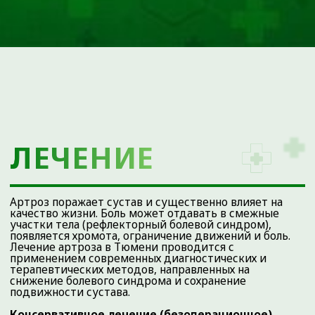
+7 (3452) 560-266
+7 (3452) 588-599
г. Тюмень, ул. Пермякова, 3А, стр. 3
(2-й этаж)
Время работы:
Ежедневно с 08:00 до 20:00
info@ortho72.ru
Все материалы данного сайта являются объектами
авторского права (в том числе дизайн). Запрещается
копирование, распространение (в том числе путем
копирования на другие сайты и ресурсы в Интернете) или
любое иное использование информации и объектов без
предварительного письменного согласия правообладателя.
Указание ссылки на источник информации является
обязательным.
ООО «ДЕМЕТРА»
Лицензия № Л041-01107-72/00646332 от 4 апреля 2023
года
ОГРН 1137232067895