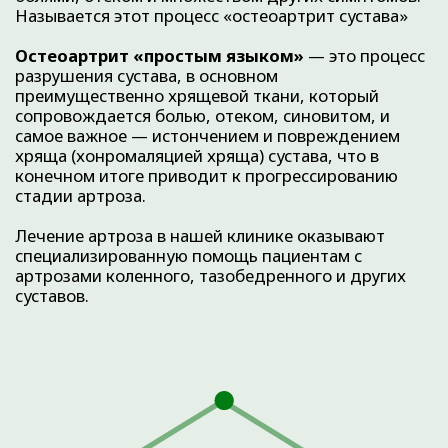
КАК РАЗВИВАЕТСЯ
АРТРОЗ
В основе заболевания лежит естественная
возрастная убыль хрящевого покрытия
сустава, в следствие которой возникает
нарушение распределения нагрузки внутри
сустава. Изменения затрагивают не только
хрящевую ткань, но и окружающие
структуры. В развитии артрозов важную
роль играют: наследственность (артрозы у
родственников старшего поколения),
наличие травм сустава в анамнезе, факторы