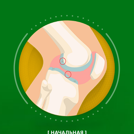
контроль веса и своевременное лечение травм и
заболеваний суставов. Следует также обращать
внимание на регулярные медицинские осмотры
для выявления начальных признаков артроза и
своевременного вмешательства для
предотвращения прогрессирования заболевания.