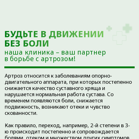
артрозами коленного, тазобедренного и других
суставов.