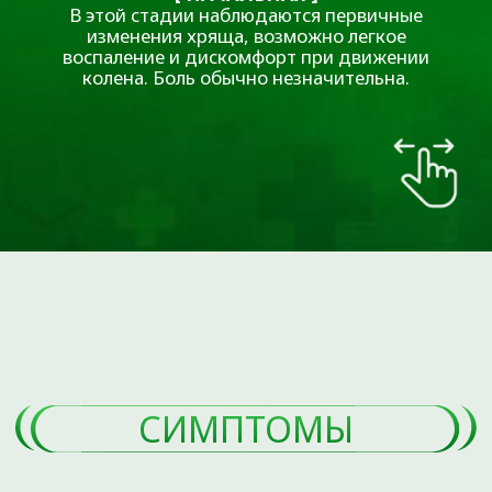
ЗАПИШИТЕСЬ НА
КОНСУЛЬТАЦИЮ ПРЯМО
СЕЙЧАС
Оставьте свои данные, и наш администратор
свяжется с вами для подбора удобного времени.
+7
ЗАПИСАТЬСЯ
Нажимая на кнопку Записаться, вы
даете
Согласие на обработку
персональных данных
и принимаете
Пользовательское соглашение
.