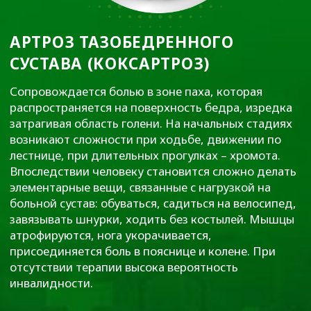
Наши цены
Грыжи позвоночника
Наши акции
Повреждения менисков
Лицензии
Повреждения связок
Отзывы
Hallux valgus
Наши партнеры
Травмы
Пациентам
Синовиты
Артриты
Правовая и
юридическая
информация
Методы лечения
Наши направления
Специалисты
Контакты
Полезные статьи
Карта сайта