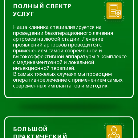
БОЛЬШОЙ
ПРАКТИЧЕСКИЙ
ОПЫТ
Наши врачи обладают большим опытом
безоперационного лечения патологии
опорно-двигательного аппарата и
используют самое лучшее и передовое в
хирургическом подходе.
Наши врачи – оперирующие хирурги
ведущих клиник Тюменской области. Это
профессионалы высочайшего класса и
любящие свою профессию люди.