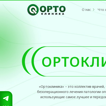
О нас
Что лечим?
ОРТОКЛИ
«Ортоклиника» – это коллектив врачей, обла
безоперационного лечения патологии опорно-дв
использующие самое лучшее и передовое в хи