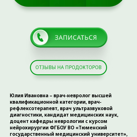
диагностики, кандидат медицинских наук,
доцент кафедры неврологии с курсом
нейрохирургии ФГБОУ ВО «Тюменский
государственный медицинский университет»,
является соавтором более 100 научных
публикаций в цитируемых журналах.
Юлия Ивановна успешно совмещает научно-
педагогическую деятельность (обучение
студентов и врачей-ординаторов по профилю
«неврология») с работой в практическом
здравоохранении. С 2007 г. и по настоящее время
работает врачом-неврологом на базе
регионального сосудистого центра ГБУЗ ТО
«Областная клиническая больница №2»,
специфика работы связана с оказанием
пациентам экстренной и неотложной помощи по
профилю «неврология». В практической работе
использует методы рефлексотерапии при
заболеваниях нервной системы. В 2019 г. прошла
первичную переподготовку по специальности
«Ультразвуковая диагностика».
Медицинский стаж ведется с 2007 года.
ВЫСШЕЕ МЕДИЦИНСКОЕ ОБРАЗОВАНИЕ:
Лечебное дело, врач;
Диплом ВСВ № 0435692, 2006 г.
Аккредитация специалиста:
№ 2022.1571064