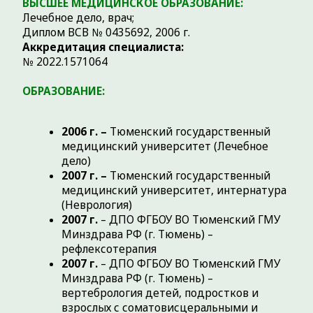
Медицинская реабилитация
2019 г.
– ФГАОУ ВО "Российский
Национальный Исследовательский
Медицинский Университет
им. Н.И. Пирогова" МЗ РФ (г. Москва) -
Когнитивные нарушения и деменция в
клинической практике
2019 г.
– НМИЦ нейрохирургии им. Н.Н.
Бурденко МЗ РФ (г. Москва) –
Нейрореабилитация (ботулинотерапия
при патологии лицевого нерва)
2019 г.
– ДПО ФГБОУ ВО Тюменский ГМУ
Минздрава РФ (г. Тюмень) –
Ультразвуковая диагностика
2019 г.
– ФГБОУ ВО УГМУ Минздрава РФ (г.
Екатеринбург) – Допплеровские методы
диагностики сосудистых заболеваний
2020 г.
– ДПО ФГБОУ ВО Тюменский ГМУ
Минздрава РФ (г. Тюмень) –
Рефлексотерапия
2021 г.
– ФГБОУ ВО Казанский ГМУ
Минздрава РФ (г. Казань) – Современные
протоколы ведения больных инсультом в
острейшем периоде
2021 г.
– ДПО ФГБОУ ВО Тюменский ГМУ
Минздрава РФ (г. Тюмень) – Актуальные
вопросы неврологии
2021 г.
– НМИЦ нейрохирургии им. Н.Н.
Бурденко МЗ РФ (г. Москва) –
Эндоваскулярные методы лечения