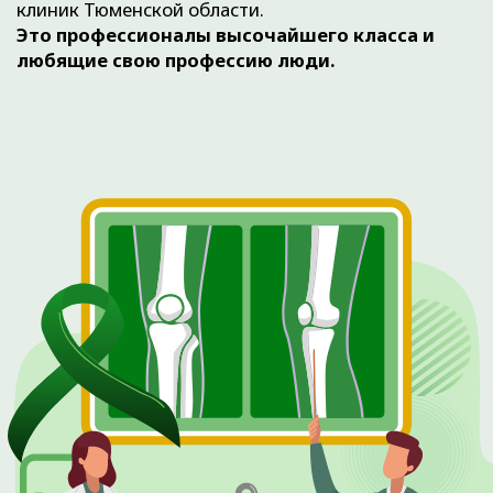
ОСТАЛИСЬ ВОПРОСЫ?
Оставьте свои данные, и наш администратор
свяжется с вами для подбора удобного времени.
+7
ЖДУ ЗВОНКА
Нажимая на кнопку ЖДУ ЗВОНКА,
вы даете
Согласие на обработку
персональных данных
и
принимаете
Пользовательское
соглашение
.