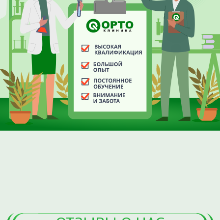
Что лечим:
О клинике:
Преимущества
Артрозы
Наши цены
Грыжи позвоночника
Наши акции
Повреждения менисков
Лицензии
Повреждения связок
Отзывы
Hallux valgus
Наши партнеры
Травмы