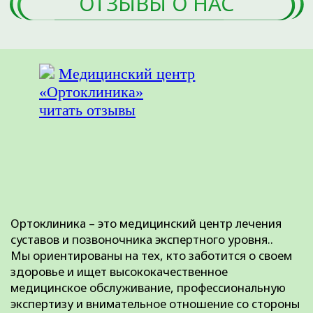
Пациентам
Синовиты
Артриты
Правовая и
юридическая
информация
Методы лечения
Наши направления
Специалисты
Контакты
Полезные статьи
Карта сайта
+7 (3452) 560-266
+7 (3452) 588-599
г. Тюмень, ул. Пермякова, 3А, стр. 3
(2-й этаж)
Время работы: