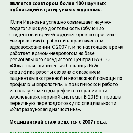
ОБРАЗОВАНИЕ:
2006 г. –
Тюменский государственный
медицинский университет (Лечебное
дело)
2007 г. –
Тюменский государственный
медицинский университет, интернатура
(Неврология)
2007 г.
– ДПО ФГБОУ ВО Тюменский ГМУ
Минздрава РФ (г. Тюмень) –
рефлексотерапия
2007 г.
– ДПО ФГБОУ ВО Тюменский ГМУ
Минздрава РФ (г. Тюмень) –
вертебрология детей, подростков и
взрослых с соматовисцеральными и
нейроортопедическими
симптомокомплексами
2007 г.
– ДПО ФГБОУ ВО Тюменский ГМУ
Минздрава РФ (г. Тюмень) – диагностика,
лечение и вопросы реабилитации при
мозговых инсультах
2007 г.
– ДПО ФГБОУ ВО Тюменский ГМУ
Минздрава РФ (г. Тюмень) –
экстрапирамидная патология
2018 г.
– ФГАОУ ВО "Российский
Национальный Исследовательский
Медицинский Университет
им. Н.И. Пирогова" МЗ РФ (г. Москва) –