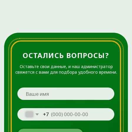
использования информации, размещенной на сайте
ortho72.clinic
Администрация клиники принимает все меры по
своевременному обновлению размещённого на сайте
прайс-листа. Однако во избежание возможных
недоразумений советуем уточнять стоимость услуг в
регистратуре по телефону +7 (3452) 588-599. Размещенный
прайс не является офертой. Медицинские услуги
оказываются на основании договора.
© 2025 ОРТОКЛИНИКА (ООО «ДЕМЕТРА»)
ИМЕЮТСЯ ПРОТИВОПОКАЗАНИЯ.
НЕОБХОДИМО
ПРОКОНСУЛЬТИРОВАТЬСЯ СО
СПЕЦИАЛИСТОМ