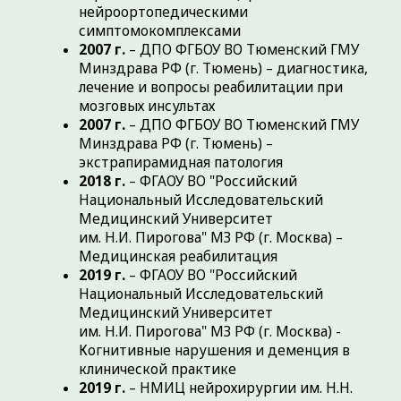
сосудистых заболеваний головного мозга
2022 г.
– ДПО ФГБОУ ВО Тюменский ГМУ
Минздрава РФ (г. Тюмень) – Актуальные
вопросы неврологии
2024 г.
– ДПО ФГБОУ ВО Тюменский ГМУ
Минздрава РФ (г. Тюмень) –
Рефлексотерапия
2025 г.
– ФГБОУ ВО УГМУ Минздрава РФ (г.
Екатеринбург) – Полный курс ангиологии.
СПЕЦИАЛИЗАЦИЯ:
Дегенеративно-дистрофические
изменения позвоночника и связанные с
ними болевые синдромы;
Заболевания периферической нервной
системы (седалищный, локтевой,
лучевой, срединный, малоберцовый,
большеберцовый нервы);
Головная боль;
Сосудистые заболевания ЦНС;
Головокружение;
Последствия травм головы,
периферической нервной системы;
Невралгия тройничного нерва;
Невропатия лицевого нерва;
Болезнь Альцгеймера, сосудистая
деменция;
Панические атаки, тревожно-