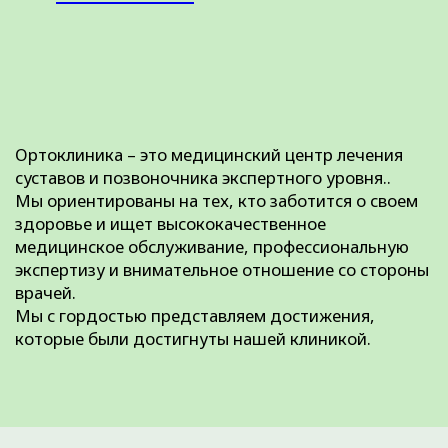
вы даете
Согласие на обработку
персональных данных
и
принимаете
Пользовательское
соглашение
.
Что лечим:
О клинике:
Преимущества
Артрозы
Наши цены
Грыжи позвоночника
Наши акции
Повреждения менисков
Лицензии
Повреждения связок