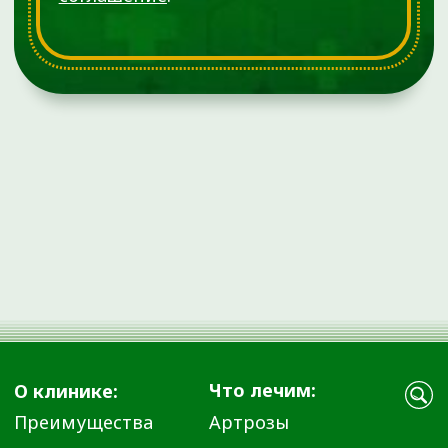
использовать их в качестве медицинских рекомендаций.
Определение диагноза и выбор методики лечения остается
исключительной прерогативой вашего лечащего врача!
ООО «ДЕМЕТРА» не несёт ответственности за возможные
негативные последствия, возникшие в результате
использования информации, размещенной на сайте
ortho72.clinic
Администрация клиники принимает все меры по
своевременному обновлению размещённого на сайте
прайс-листа. Однако во избежание возможных
недоразумений советуем уточнять стоимость услуг в
регистратуре по телефону +7 (3452) 588-599. Размещенный
прайс не является офертой. Медицинские услуги
оказываются на основании договора.
© 2025 ОРТОКЛИНИКА (ООО «ДЕМЕТРА»)
ИМЕЮТСЯ ПРОТИВОПОКАЗАНИЯ.
НЕОБХОДИМО
ПРОКОНСУЛЬТИРОВАТЬСЯ СО
СПЕЦИАЛИСТОМ