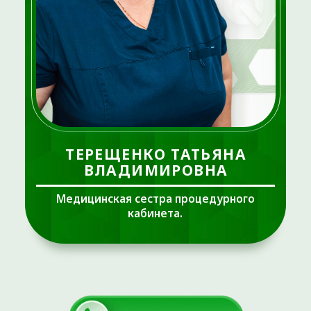
ТЕРЕЩЕНКО ТАТЬЯНА
ВЛАДИМИРОВНА
Медицинская сестра процедурного
кабинета.
Медицинский стаж ведется с 1994 года.
СРЕДНЕЕ МЕДИЦИНСКОЕ ОБРАЗОВАНИЕ:
Сестринское дело, медицинская сестра;
Диплом 114518 0490240, 1994 г.
Аккредитация специалиста:
№ 772300316351
ОБРАЗОВАНИЕ:
2020 г.
— Курганский базовый