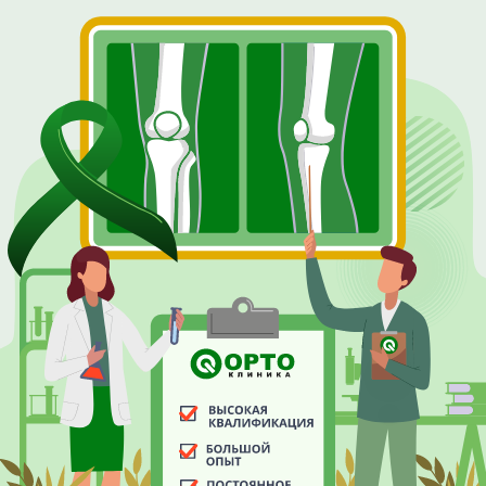
Ортоклиника – это медицинский центр лечения
суставов и позвоночника экспертного уровня..
Мы ориентированы на тех, кто заботится о своем
здоровье и ищет высококачественное
медицинское обслуживание, профессиональную
экспертизу и внимательное отношение со стороны
врачей.
Мы с гордостью представляем достижения,
которые были достигнуты нашей клиникой.