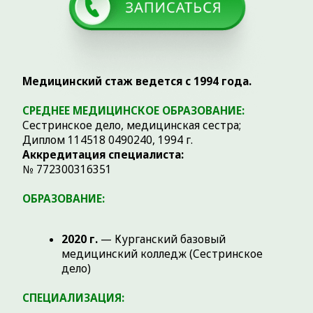
медицинский колледж (Сестринское
дело)
СПЕЦИАЛИЗАЦИЯ:
Постановка всех видов парентеральных
инъекций
Все виды лекарственного электрофореза
Внутритканевая электростимуляция по
методу А.А. Герасимова
НАША
КОМАНДА
ваш надежный партнер на
пути к здоровью суставов