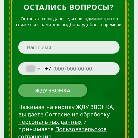
г. Тюмень, ул. Пермякова, 3А, стр. 3
(2-й этаж)
Время работы:
Ежедневно с 08:00 до 20:00
info@ortho72.ru
Все материалы данного сайта являются объектами
авторского права (в том числе дизайн). Запрещается
копирование, распространение (в том числе путем
копирования на другие сайты и ресурсы в Интернете) или
любое иное использование информации и объектов без
предварительного письменного согласия правообладателя.
Указание ссылки на источник информации является
обязательным.
ООО «ДЕМЕТРА»
Лицензия № Л041-01107-72/00646332 от 4 апреля 2023
года
ОГРН 1137232067895
ИНН 7224052230
Материалы, размещенные на данной странице, носят
информационный характер и предназначены для
образовательных целей. Посетители сайта не должны