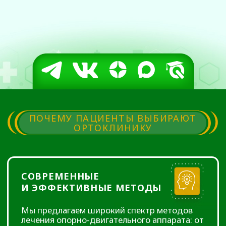
И ЭФФЕКТИВНЫЕ МЕТОДЫ
Мы предлагаем широкий спектр методов
лечения опорно-двигательного аппарата: от
консервативных (физиотерапия,
медикаментозная терапия) до
предоставления самого оптимального
хирургического лечения. В нашей клинике
используются только самые современные и
проверенные методы лечения с применением
самой передовой и современной
медицинской аппаратуры.
ОПЫТНЫЕ
СПЕЦИАЛИСТЫ
В нашей клинике нет случайных людей. Все
процедуры проводятся опытными
специалистами, имеющими большой
практический опыт. Мы находимся в
постоянном поиске новых знаний и
непрерывном совершенствовании
имеющегося опыта.
Мы профессионалы, любящие свою
профессию, убедитесь в этом лично!