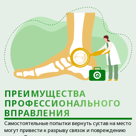
Необходимость провести вправление
вывиха лучевой кости или других
костей предплечья.
Сложный вывих тазобедренного
сустава - лечение при сильных болях и
невозможности движения.
Проблемы с осевым скелетом,
требующие такой услуги,
как вправление позвонков (Тюмень).
Противопоказания
Наличие сопутствующего перелома
костей (требуется оперативное
вмешательство).