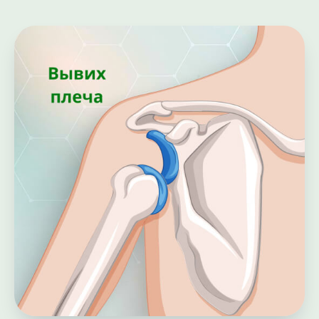
ВПРАВЛЕНИЯ
Самостоятельные попытки вернуть сустав на место
могут привести к разрыву связок и повреждению
нервов. Только врач может провести манипуляцию
безопасно, используя специальные атравматичные
методики.
Преимущества обращения к специалистам
нашей клиники:
Безопасность:
профессиональное вправление
руки исключает риск осложнений.
Обезболивание:
все процедуры проводятся
под адекватной анестезией, что снимает
мышечный спазм.
Точность:
мы осуществляем
бережное вправление вывиха плеча, учитывая
анатомические особенности пациента.
Контроль:
обязательная проверка
правильности положения костей после
манипуляции.