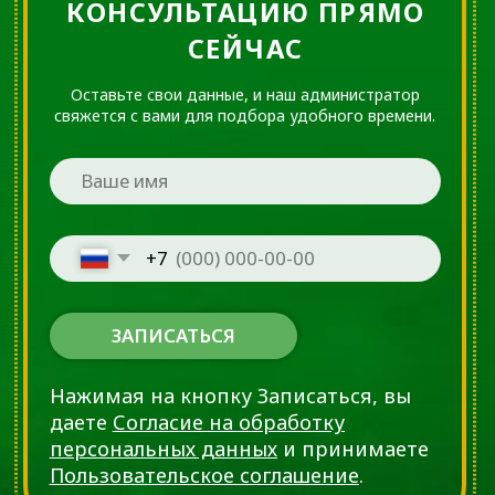
синдрома: карпальный,
запястный, локтевой канал,
канал Гиона и др.
Лечебный
Массаж
Восстановление