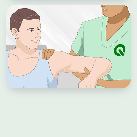
КОГДА ПРИМЕНЯЕТСЯ И КОМУ
ПРОТИВОПОКАЗАНО
Показанием к процедуре является любая
полная дислокация суставных поверхностей,
подтвержденная клинически или
рентгенологически. При этом врач всегда
учитывает сопутствующие факторы, которые
могут ограничить проведение мануального
вправления.
Показания к
процедуре
Вывих ноги - лечение при
деформации конечности.