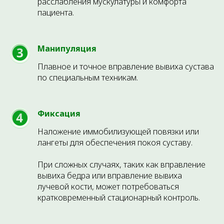
расслабления мускулатуры и комфорта
пациента.
Манипуляция
Плавное и точное вправление вывиха сустава
по специальным техникам.
ЗАПИШИТЕСЬ НА
КОНСУЛЬТАЦИЮ ПРЯМО
СЕЙЧАС
Фиксация
Оставьте свои данные, и наш администратор
Наложение иммобилизующей повязки или
свяжется с вами для подбора удобного времени.
лангеты для обеспечения покоя суставу.
При сложных случаях, таких как вправление
вывиха бедра или вправление вывиха
+7
лучевой кости, может потребоваться
кратковременный стационарный контроль.
ЗАПИСАТЬСЯ
Нажимая на кнопку Записаться, вы