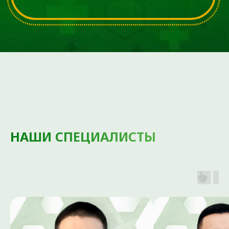
организма через работу
с мышцами, суставами
и мягкими тканями.
НАШИ СПЕЦИАЛИСТЫ
Внутрисуставные
Инъекции
Введение в полость мелкого