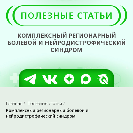
КОМПЛЕКСНЫЙ
РЕГИОНАРНЫЙ БОЛЕВОЙ И
НЕЙРОДИСТРОФИЧЕСКИЙ
Главная
Полезные статьи
/
/
СИНДРОМ
Комплексный регионарный болевой и
нейродистрофический синдром
Очень часто на прием в нашу клинику приходят
пациенты, у которых имеется сочетание проблем,