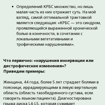
Экструзия диска L4-l5 с преобладающим сужением
фораминального отверстия слева
В дополнение к имеющимся жалобам около 1 года
назад появились жалобы на боли в паховой
области слева. При дообследовании выявлен
левосторонний коксартроз 3 степени при полной
сохранности правого тазобедренного сустава.