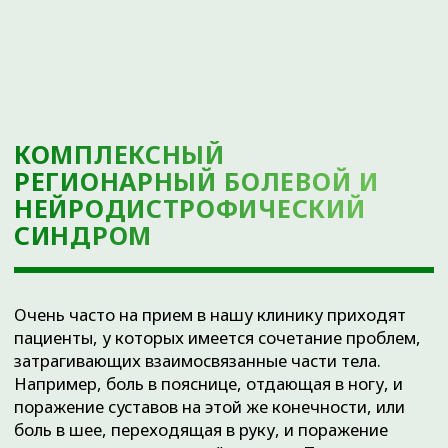
затрагивающих взаимосвязанные части тела.
Например, боль в пояснице, отдающая в ногу, и
поражение суставов на этой же конечности, или
боль в шее, переходящая в руку, и поражение
плечевого сустава на этой стороне. Путь таких
пациентов очень сложен: часто их
«перекидывают» друг другу врачи разных
специальностей — хирург к неврологу, невролог к
травматологу, травматолог обратно к неврологу и
так до бесконечности! Кто тут прав? Правильный
ответ — каждый прав по-своему, но общая
ошибка в том, что не происходит кооперации сил
и умений для решения проблемы отдельно взятого
пациента.
Комплексный регионарный болевой
синдром (КРБС) — это когда в одной
конечности сошлись несколько
независимых друг от друга болезней
(это если языком понятным для
пациента).
Определений КРБС множество, но лишь
малая часть из них отражает суть. На мой
взгляд, самой оптимальной трактовкой