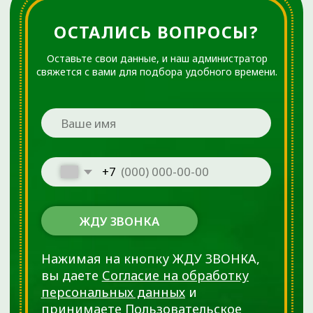
ООО «ДЕМЕТРА» не несёт ответственности за возможные
негативные последствия, возникшие в результате
использования информации, размещенной на сайте
ortho72.clinic
Администрация клиники принимает все меры по
своевременному обновлению размещённого на сайте
прайс-листа. Однако во избежание возможных
недоразумений советуем уточнять стоимость услуг в
регистратуре по телефону +7 (3452) 588-599. Размещенный
прайс не является офертой. Медицинские услуги
оказываются на основании договора.
© 2025 ОРТОКЛИНИКА (ООО «ДЕМЕТРА»)
ИМЕЮТСЯ ПРОТИВОПОКАЗАНИЯ.
НЕОБХОДИМО
ПРОКОНСУЛЬТИРОВАТЬСЯ СО
СПЕЦИАЛИСТОМ