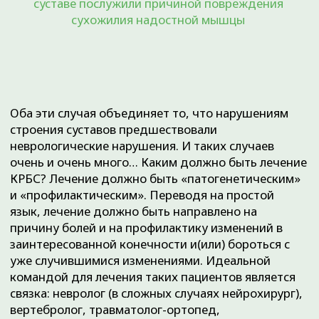
соглашение
.
Что лечим:
О клинике:
Преимущества
Артрозы
Наши цены
Грыжи позвоночника
Наши акции
Повреждения менисков
Лицензии
Повреждения связок
Отзывы
Hallux valgus