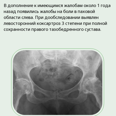
Грыжа диска С5-С6, с преобладающим
сужением фораминального отверстия
справа
Около 6 месяцев назад появились боли и
ограничение движений в левом плечевом суставе,
дообследован и выявлен деформирующий
остеоартроз акромиально-ключичного сочленения
справа с формированием субакромиальной
компрессии, приведшее к отрыву сухожилия
надостной мышцы правого плеча.
Деформирующий остеоартроз
акромиально-ключичного сочленения