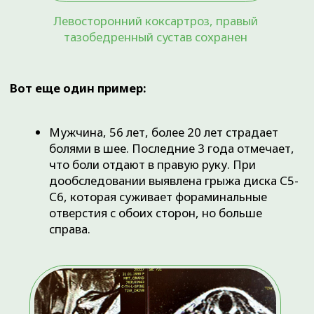
справа с формированием субакромиальной
компрессии, отрыв сухожилия надостной
мышцы правого плеча. В данном случае
изменения в акромиально-ключичном
суставе послужили причиной повреждения
сухожилия надостной мышцы
Оба эти случая объединяет то, что нарушениям
строения суставов предшествовали
неврологические нарушения. И таких случаев
очень и очень много… Каким должно быть лечение
КРБС? Лечение должно быть «патогенетическим»
и «профилактическим». Переводя на простой
язык, лечение должно быть направлено на
причину болей и на профилактику изменений в
заинтересованной конечности и(или) бороться с
уже случившимися изменениями. Идеальной
командой для лечения таких пациентов является
связка: невролог (в сложных случаях нейрохирург),
вертебролог, травматолог-ортопед,
физиотерапевт. Уверен, что в клиниках любого
города есть врачи — мастера своего дела, но мало
клиник, в которых эти врачи собрались для
эффективного лечения только болезней суставов и