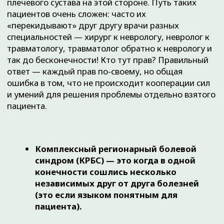
является следующая: «КРБС —
это синдром,
проявляющийся выраженной хронической
болью в конечности, в сочетании с
локальными вегетативными и
трофическими нарушениями».
Что первично: «нарушения иннервации или
дистрофические изменения»?
Приведем примеры:
Женщина, 44 года, более 5 лет страдает болями в
пояснице, иррадиирующими в левую вертельную
область (область тазобедренного сустава, если
говорить языком пациента). Диагностирована
грыжа диска L4-L5, которая суживает
фораминальные отверстия с обеих сторон, но
больше слева.