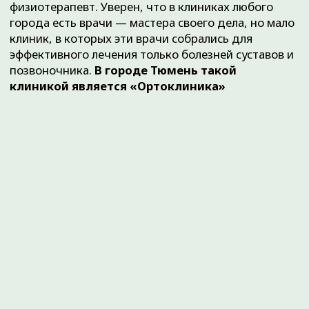
Наши партнеры
Травмы
Пациентам
Синовиты
Артриты
Правовая и
юридическая
информация
Методы лечения
Наши направления
Специалисты
Контакты
Полезные статьи
Карта сайта
+7 (3452) 560-266
+7 (3452) 588-599
г. Тюмень, ул. Пермякова, 3А, стр. 3
(2-й этаж)