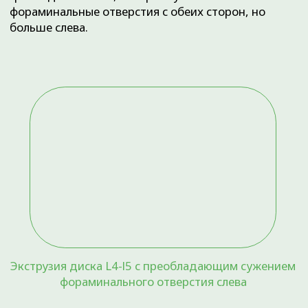
Левосторонний коксартроз, правый
тазобедренный сустав сохранен
Вот еще один пример:
Мужчина, 56 лет, более 20 лет страдает
болями в шее. Последние 3 года отмечает,
что боли отдают в правую руку. При
дообследовании выявлена грыжа диска С5-
С6, которая суживает фораминальные
отверстия с обоих сторон, но больше
справа.