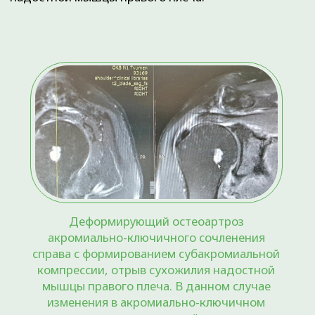
ОСТАЛИСЬ ВОПРОСЫ?
Оставьте свои данные, и наш администратор
свяжется с вами для подбора удобного времени.
+7
ЖДУ ЗВОНКА
Нажимая на кнопку ЖДУ ЗВОНКА,
вы даете
Согласие на обработку
персональных данных
и
принимаете
Пользовательское